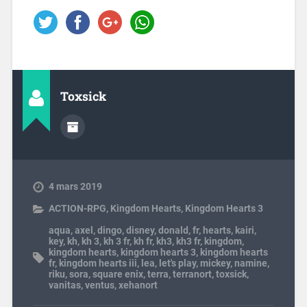
Toxsick
4 mars 2019
ACTION-RPG
,
Kingdom Hearts
,
Kingdom Hearts 3
aqua
,
axel
,
dingo
,
disney
,
donald
,
fr
,
hearts
,
kairi
,
key
,
kh
,
kh 3
,
kh 3 fr
,
kh fr
,
kh3
,
kh3 fr
,
kingdom
,
kingdom hearts
,
kingdom hearts 3
,
kingdom hearts
fr
,
kingdom hearts iii
,
lea
,
let's play
,
mickey
,
namine
,
riku
,
sora
,
square enix
,
terra
,
terranort
,
toxsick
,
vanitas
,
ventus
,
xehanort