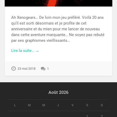
Ah Xenogears… De loin mon jeu préféré. Voilà 20 ans
qu’il est sorti désormais et je profite de cet
anniversaire et du mien pour me lancer de nouveau
dans cette aventure marquante… Ne soyez pas rebuté
par ses graphismes vieillissants…
Lire la suite… →
23 mai 2018
1
Août 2026
L
M
M
J
V
S
D
1
2