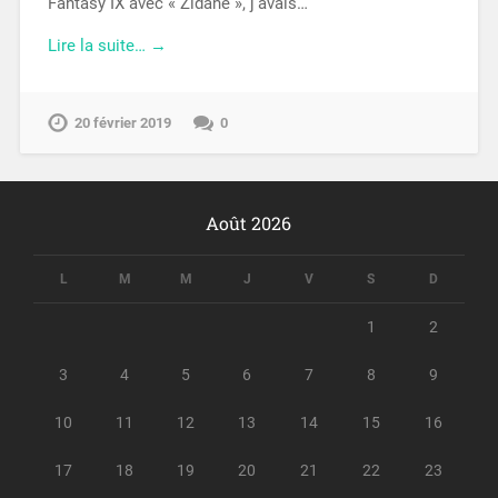
Fantasy IX avec « Zidane », j’avais…
Lire la suite… →
20 février 2019
0
Août 2026
L
M
M
J
V
S
D
1
2
3
4
5
6
7
8
9
10
11
12
13
14
15
16
17
18
19
20
21
22
23