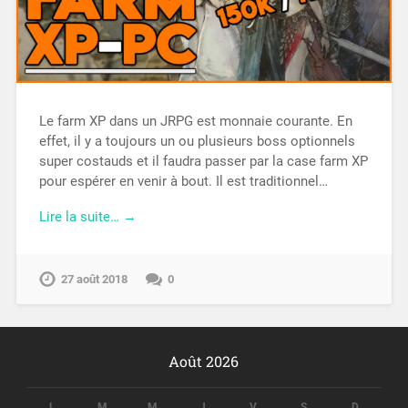
Le farm XP dans un JRPG est monnaie courante. En
effet, il y a toujours un ou plusieurs boss optionnels
super costauds et il faudra passer par la case farm XP
pour espérer en venir à bout. Il est traditionnel…
Lire la suite… →
27 août 2018
0
Août 2026
L
M
M
J
V
S
D