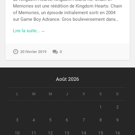
Memories est une réédition de Kingdom Hearts: Chain
of Memories, un épisode initialement sorti en 2004
sur Game Boy Advance. Gros bouleversement dans…
Lire la suite… →
20 février 2019
0
Août 2026
L
M
M
J
V
S
D
1
2
3
4
5
6
7
8
9
10
11
12
13
14
15
16