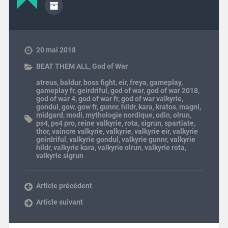
20 mai 2018
BEAT THEM ALL
,
God of War
atreus
,
baldur
,
boss fight
,
eir
,
freya
,
gameplay
,
gameplay fr
,
geirdriful
,
god of war
,
god of war 2018
,
god of war 4
,
god of war fr
,
god of war valkyrie
,
gondul
,
gow
,
gow fr
,
gunnr
,
hildr
,
kara
,
kratos
,
magni
,
midgard
,
modi
,
mythologie nordique
,
odin
,
olrun
,
ps4
,
ps4 pro
,
reine valkyrie
,
rota
,
sigrun
,
spartiate
,
thor
,
vaincre valkyrie
,
valkyrie
,
valkyrie eir
,
valkyrie
geirdriful
,
valkyrie gondul
,
valkyrie gunnr
,
valkyrie
hildr
,
valkyrie kara
,
valkyrie olrun
,
valkyrie rota
,
valkyrie sigrun
Article précédent
Article suivant