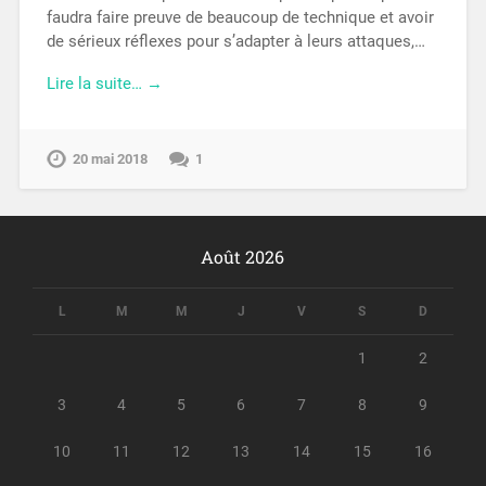
faudra faire preuve de beaucoup de technique et avoir
de sérieux réflexes pour s’adapter à leurs attaques,…
Lire la suite… →
20 mai 2018
1
Août 2026
L
M
M
J
V
S
D
1
2
3
4
5
6
7
8
9
10
11
12
13
14
15
16