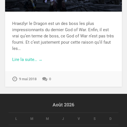
Hraezlyr le Dragon est un des boss les plus
impressionnants du dernier God of War. Enfin, il est
vrai qu’en terme de boss, ce God of War n’est pas très
fourni. Et c’est justement pour cette raison qu’il faut
les…
Lire la suite… →
9 mai 2018
0
Août 2026
L
M
M
J
V
S
D