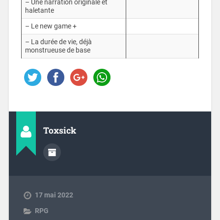
– Une narration originale et
haletante
– Le new game +
– La durée de vie, déjà
monstrueuse de base
Toxsick
17 mai 2022
RPG