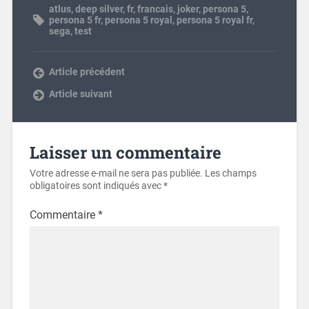
atlus
,
deep silver
,
fr
,
francais
,
joker
,
persona 5
,
persona 5 fr
,
persona 5 royal
,
persona 5 royal fr
,
sega
,
test
Article précédent
Article suivant
Laisser un commentaire
Votre adresse e-mail ne sera pas publiée.
Les champs
obligatoires sont indiqués avec
*
Commentaire
*