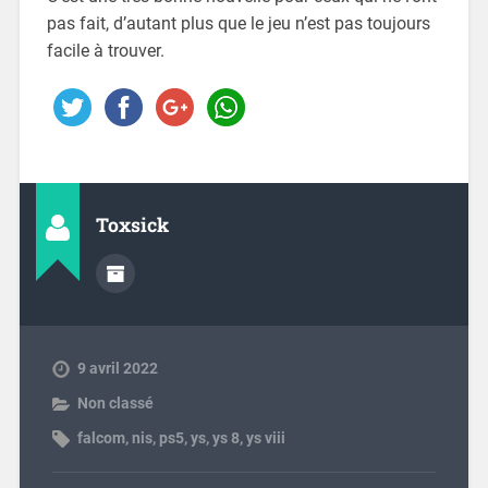
pas fait, d’autant plus que le jeu n’est pas toujours
facile à trouver.
Toxsick
9 avril 2022
Non classé
falcom
,
nis
,
ps5
,
ys
,
ys 8
,
ys viii