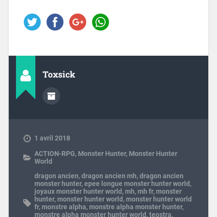
Toxsick
1 avril 2018
ACTION-RPG
,
Monster Hunter
,
Monster Hunter
World
dragon ancien
,
dragon ancien mh
,
dragon ancien
monster hunter
,
epee longue monster hunter world
,
joyaux monster hunter world
,
mh
,
mh fr
,
monster
hunter
,
monster hunter world
,
monster hunter world
fr
,
monstre alpha
,
monstre alpha monster hunter
,
monstre alpha monster hunter world
,
teostra
,