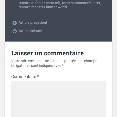
teostra alpha
,
teostra mh
,
teostra monster hunter
,
tesotra monster hunter world
Article précédent
Article suivant
Laisser un commentaire
Votre adresse e-mail ne sera pas publiée.
Les champs
obligatoires sont indiqués avec
*
Commentaire
*