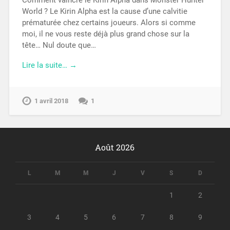
Comment vaincre le Kirin Alpha dans Monster Hunter
World ? Le Kirin Alpha est la cause d’une calvitie
prématurée chez certains joueurs. Alors si comme
moi, il ne vous reste déjà plus grand chose sur la
tête… Nul doute que…
Lire la suite… →
1 avril 2018
1
Août 2026
L
M
M
J
V
S
D
1
2
3
4
5
6
7
8
9