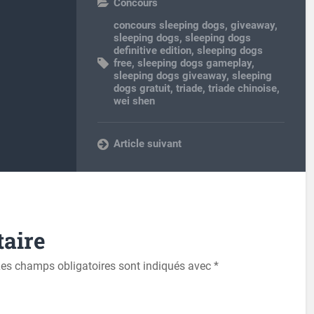
Concours
concours sleeping dogs
,
giveaway
,
sleeping dogs
,
sleeping dogs
definitive edition
,
sleeping dogs
free
,
sleeping dogs gameplay
,
sleeping dogs giveaway
,
sleeping
dogs gratuit
,
triade
,
triade chinoise
,
wei shen
Article suivant
aire
es champs obligatoires sont indiqués avec
*