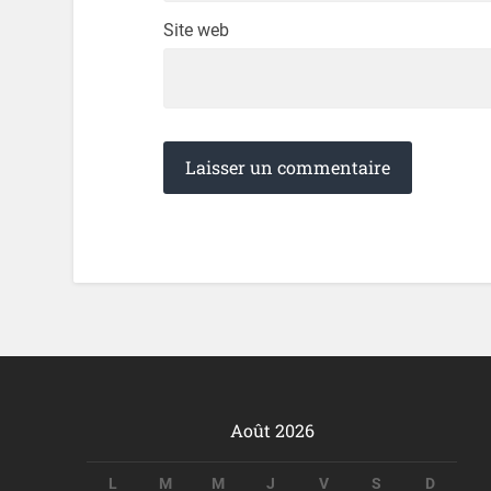
Site web
Août 2026
L
M
M
J
V
S
D