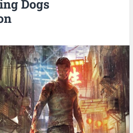
ing Dogs
ion