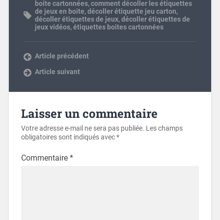
boite cartonnées
,
comment décoller les étiquettes
de jeux en boite
,
décoller étiquette jeu carton
,
décoller étiquettes de jeux
,
décoller étiquettes de
jeux vidéos
,
étiquettes boites cartonnées
Article précédent
Article suivant
Laisser un commentaire
Votre adresse e-mail ne sera pas publiée.
Les champs
obligatoires sont indiqués avec
*
Commentaire
*