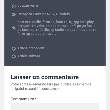
27 août 2018
Octopath Traveler
,
RPG
,
Tutoriels
best exp
,
facile
,
farm pc
,
farm xp
,
fr
,
jrpg
,
let's play
,
octopath traveler
,
octopath traveler fr
,
pc
,
pc facile
,
pc farm
,
xp
,
xp facile
,
xp facile octopath traveler
,
xp
farm
,
xp octopath traveler
Article précédent
Article suivant
Laisser un commentaire
Votre adresse e-mail ne sera pas publiée.
Les champs
obligatoires sont indiqués avec
*
Commentaire
*