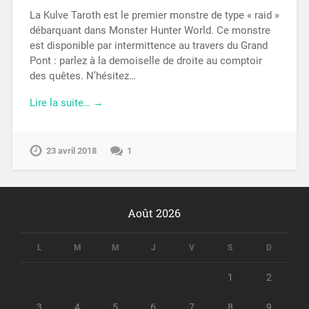
La Kulve Taroth est le premier monstre de type « raid »
débarquant dans Monster Hunter World. Ce monstre
est disponible par intermittence au travers du Grand
Pont : parlez à la demoiselle de droite au comptoir
des quêtes. N’hésitez…
Lire la suite… →
23 avril 2018
1
Août 2026
L
M
M
J
V
S
D
1
2
3
4
5
6
7
8
9