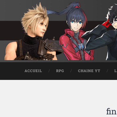
ACCUEIL
RPG
CHAINE YT
L
fi