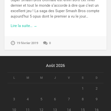
dernier et tout le monde s’accorde à dire que c’est un
excellent jeu ! La saga des Super Smash Bros compte
aujourd’hui 5 opus dont le premier a vu le jour…
Lire la suite… →
19 février 2019
0
Août 2026
L
M
M
J
V
S
D
1
2
3
4
5
6
7
8
9
10
11
12
13
14
15
16