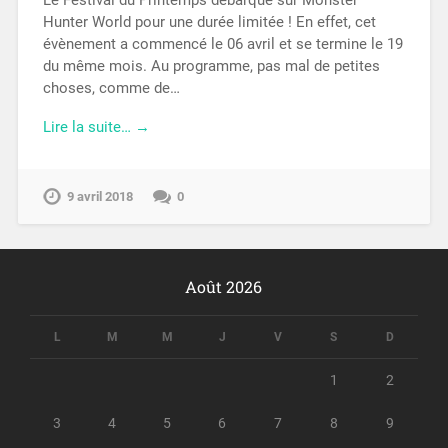
Le Festival du Printemps débarque sur Monster
Hunter World pour une durée limitée ! En effet, cet
évènement a commencé le 06 avril et se termine le 19
du même mois. Au programme, pas mal de petites
choses, comme de…
Lire la suite… →
9 avril 2018
0
Août 2026
L
M
M
J
V
S
D
1
2
3
4
5
6
7
8
9