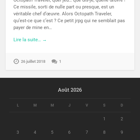
Octopath Traveler, quel jeu… que dis-je, quelle œuvre !
Ce missile, sorti de nulle part ou presque, est un
véritable chef d’œuvre. Alors Octopath Traveler,
qu’est-ce que c’est ? Ce petit jrpg qui ne semblait pas
payer de mine en…
Lire la suite… →
26 juillet 2018
1
Août 2026
L
M
M
J
V
S
D
1
2
3
4
5
6
7
8
9