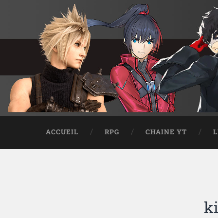
ACCUEIL
RPG
CHAINE YT
L
k