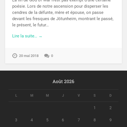
La fin de God of War n’est pas exempt d’une certaine
poésie. Lors de notre ascension pour disperser les
cendres de la défunte, mère et épouse, on passe
devant les fresques de Jötunheim, montrant le passé,
le présent, le futur…
Lire la suite… →
20 mai 2018
0
Août 2026
L
M
M
J
V
S
D
1
2
3
4
5
6
7
8
9