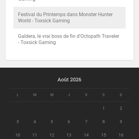
Festival du Printemps dans Monster Hunter
World - Toxsick Gaming
Galdera, le vrai boss de fin d'Octopath Traveler
- Toxsick Gaming
Août 2026
L
M
M
J
V
S
D
1
2
3
4
5
6
7
8
9
10
11
12
13
14
15
16