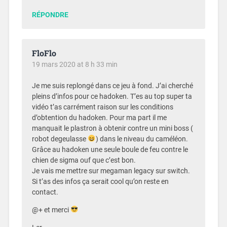
RÉPONDRE
FloFlo
19 mars 2020 at 8 h 33 min
Je me suis replongé dans ce jeu à fond. J’ai cherché
pleins d’infos pour ce hadoken. T’es au top super ta
vidéo t’as carrément raison sur les conditions
d’obtention du hadoken. Pour ma part il me
manquait le plastron à obtenir contre un mini boss (
robot degeulasse
) dans le niveau du caméléon.
Grâce au hadoken une seule boule de feu contre le
chien de sigma ouf que c’est bon.
Je vais me mettre sur megaman legacy sur switch.
Si t’as des infos ça serait cool qu’on reste en
contact.
@+ et merci