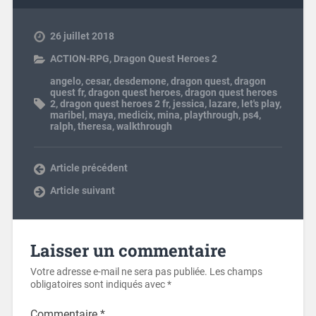
26 juillet 2018
ACTION-RPG
,
Dragon Quest Heroes 2
angelo
,
cesar
,
desdemone
,
dragon quest
,
dragon
quest fr
,
dragon quest heroes
,
dragon quest heroes
2
,
dragon quest heroes 2 fr
,
jessica
,
lazare
,
let's play
,
maribel
,
maya
,
medicix
,
mina
,
playthrough
,
ps4
,
ralph
,
theresa
,
walkthrough
Article précédent
Article suivant
Laisser un commentaire
Votre adresse e-mail ne sera pas publiée.
Les champs
obligatoires sont indiqués avec
*
Commentaire
*